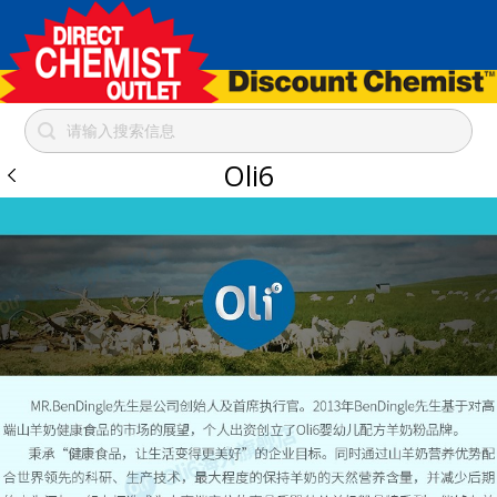
Oli6
跳
到
内
容