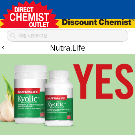
Nutra.Life
跳
到
内
容