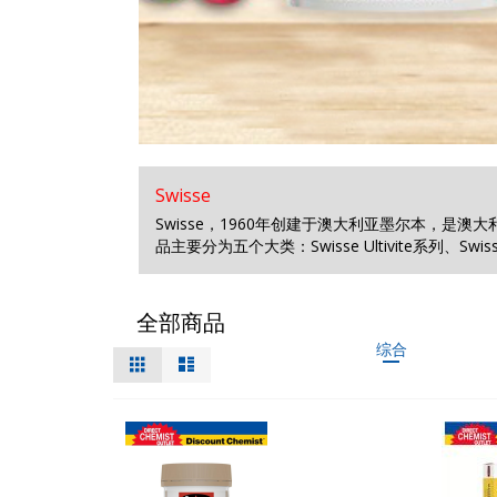
Swisse
Swisse，1960年创建于澳大利亚墨尔本，是
品主要分为五个大类：Swisse Ultivite系列、Swis
全部商品
综合
视
%1
列
及
表
图
以
上