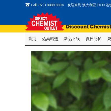
跳
Call +613 8488 8804
欢迎来到 澳大利亚 DCO 
到
内
容
首页
热卖精选
新品上线
夏日防护