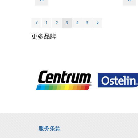
页
页面
上一步
页面
页面
您当前正在阅读页
页面
页面
页面
继续
1
2
3
4
5
面
更多品牌
服务条款