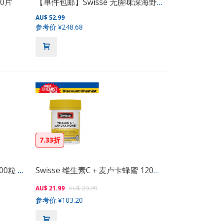
50片
【单件包邮】Swisse 无腥味深海野生鱼油胶囊1500mg 400粒（有益于心脏/大脑/关节/眼睛）
AU$ 52.99
参考价:
¥248.68
7.33折
Swisse 天然草本助眠睡眠片 100粒 （促进睡眠/改善睡眠质量）
Swisse 维生素C＋麦卢卡蜂蜜 120片（抗衰老抗氧化）
AU$ 21.99
AU$ 29.99
参考价:
¥103.20