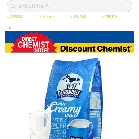
澳洲直邮
购物保障
支付便捷
闪电发货
跳
到
内
容