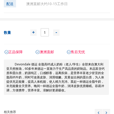
配送
澳洲直邮大约10-15工作日
数量
+
-
正品保障
澳洲直邮
售后无忧
Devondale 德运 全脂高钙成人奶粉（老人/学生）全部来自澳大利
亚天然牧场，60多年来德运一直致力于生产高品质的奶制品。本品富含钙
质和蛋白质，奶源纯正，口感醇香，远离疾病，是营养丰富老少皆宜的全
脂高钙牛奶，同时可改善皮肤、润滑细嫩。其黄金比例的蛋白质，为人体
提供充足能量，提高人体机能，使人精力充沛。晨起一杯德运全脂牛奶，
补充能量全天营养。晚间一杯德运全脂牛奶，润泽皮肤优质睡眠。容易冲
调，方便携带，营养丰富。溶解好更易吸收。
相关推荐