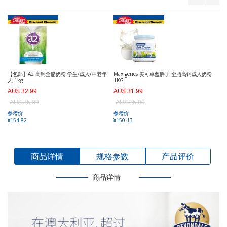
En
AU
A
参
¥2
【包邮】A2 高钙全脂奶粉 学生/成人/中老年
Maxigenes 美可卓蓝胖子 全脂高钙成人奶粉
人 1kg
1KG
AU$ 32.99
AU$ 31.99
AU$ 35.99
AU$ 35.99
参考价:
参考价:
¥154.82
¥150.13
商品详情
规格参数
产品评价
商品详情