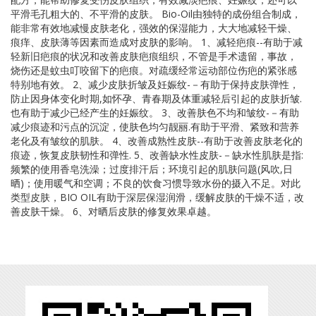
平滑毛孔粗大的、不平滑的皮肤。 Bio-Oil由独特的成份组合制成，
能非常有效地减慢皮肤老化，强效的保湿能力，大大地减轻干燥、
痕痒、皮肤薄等因素而造成对皮肤的影响。 1、减轻疤痕--有助于减
轻新旧疤痕的状况和改善皮肤疤痕组织，不管是手术遗留，事故，
烧伤还是蚊虫叮咬留下的疤痕。对疏缓经常运动部位伤疤的紧张感
特别地有效。 2、减少皮肤折皱及妊娠纹-－有助于保持皮肤弹性，
防止因身体变化时期,如怀孕、青春期及体重减轻后引起的皮肤折皱.
也有助于减少已经产生的妊娠纹。 3、改善肤色不均和皱纹-－有助
减少痕迹和污点的沉淀，使肤色均匀靓丽.有助于平滑、紧致和营养
老化及有皱纹的肌肤。 4、改善成熟性皮肤--有助于改善皮肤老化的
痕迹，恢复皮肤韧性和弹性. 5、改善缺水性皮肤-－缺水性肌肤是指:
频繁的使用香皂洗澡；过度排汗后；环境引起的肌肤问题(风吹,日
晒)；使用暖气和空调；不良的饮食习惯导致水份的摄入不足。对此
类型皮肤，BIO OIL有助于深层保湿润滑，缓解皮肤的干燥不适，改
善皮肤干燥。 6、对晒后皮肤的修复效果卓越。