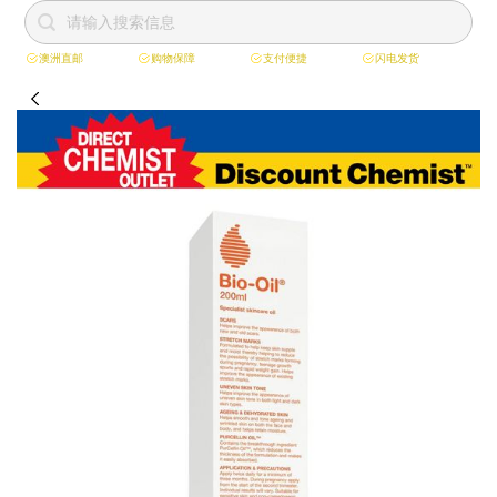
澳洲直邮
购物保障
支付便捷
闪电发货
跳
到
内
容