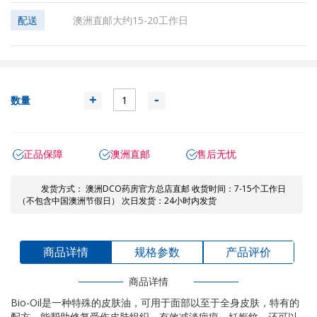
配送
澳洲直邮大约15-20工作日
数量
+
-
正品保障
澳洲直邮
售后无忧
发货方式： 澳洲DCO药房官方总店直邮 收货时间：7-15个工作日
（不包含中国澳洲节假日） 次日发货：24小时内发货
商品详情
规格参数
产品评价
商品详情
Bio-Oil是一种特殊的皮肤油，可用于面部以至于全身皮肤，特有的
配方，能帮助修复受伤皮肤组织，有效减淡疤痕、妊娠纹，还可以