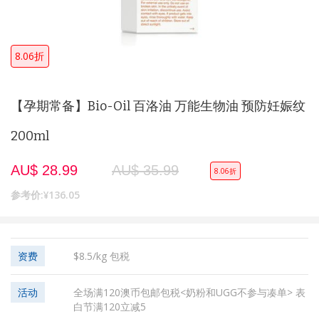
8.06折
【孕期常备】Bio-Oil 百洛油 万能生物油 预防妊娠纹
200ml
AU$ 28.99
AU$ 35.99
8.06折
参考价:
¥136.05
资费
$8.5/kg 包税
活动
全场满120澳币包邮包税<奶粉和UGG不参与凑单> 表
白节满120立减5