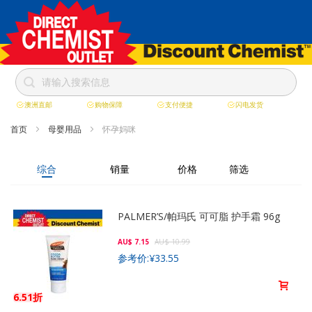
澳洲直邮
购物保障
支付便捷
闪电发货
跳
首页
母婴用品
怀孕妈咪
到
综合
销量
价格
筛选
内
容
PALMER’S/帕玛氏 可可脂 护手霜 96g
AU$ 7.15
AU$ 10.99
参考价:
¥33.55
6.51折