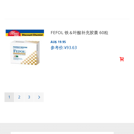
FEFOL 铁＆叶酸补充胶囊 60粒
AU$ 19.95
参考价:
¥93.63
页
您当前正在阅读页
页面
页面
页面
继续
1
2
3
面