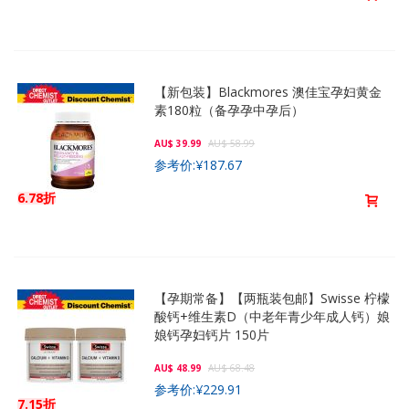
【新包装】Blackmores 澳佳宝孕妇黄金
素180粒（备孕孕中孕后）
AU$ 39.99
AU$ 58.99
参考价:
¥187.67
6.78折
【孕期常备】【两瓶装包邮】Swisse 柠檬
酸钙+维生素D（中老年青少年成人钙）娘
娘钙孕妇钙片 150片
AU$ 48.99
AU$ 68.48
参考价:
¥229.91
7.15折