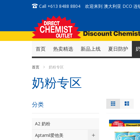
跳
Call +613 8488 8804
欢迎来到 澳大利亚 DCO 
到
内
容
首页
热卖精选
新品上线
夏日防护
首页
奶粉专区
奶粉专区
视
%1
列
分类
及
表
图
以
上
A2 奶粉
Aptamil爱他美