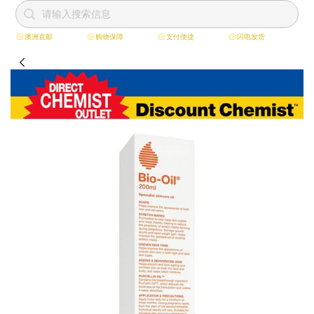
澳洲直邮
购物保障
支付便捷
闪电发货
跳
到
内
容