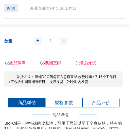
配送
澳洲直邮大约15-20工作日
数量
+
-
正品保障
澳洲直邮
售后无忧
发货方式： 澳洲DCO药房官方总店直邮 收货时间：7-15个工作日
（不包含中国澳洲节假日） 次日发货：24小时内发货
商品详情
规格参数
产品评价
商品详情
Bio-Oil是一种特殊的皮肤油，可用于面部以至于全身皮肤，特有的
配方，能帮助修复受伤皮肤组织，有效减淡疤痕、妊娠纹，还可以