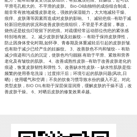
平滑毛孔粗大的、不平滑的皮肤。 Bio-Oil由独特的成份组合制成，
能非常有效地减慢皮肤老化，强效的保湿能力，大大地减轻干燥、
痕痒、皮肤薄等因素而造成对皮肤的影响。 1、减轻疤痕--有助于减
轻新旧疤痕的状况和改善皮肤疤痕组织，不管是手术遗留，事故，
烧伤还是蚊虫叮咬留下的疤痕。对疏缓经常运动部位伤疤的紧张感
特别地有效。 2、减少皮肤折皱及妊娠纹-－有助于保持皮肤弹性，
防止因身体变化时期,如怀孕、青春期及体重减轻后引起的皮肤折皱.
也有助于减少已经产生的妊娠纹。 3、改善肤色不均和皱纹-－有助
减少痕迹和污点的沉淀，使肤色均匀靓丽.有助于平滑、紧致和营养
老化及有皱纹的肌肤。 4、改善成熟性皮肤--有助于改善皮肤老化的
痕迹，恢复皮肤韧性和弹性. 5、改善缺水性皮肤-－缺水性肌肤是指:
频繁的使用香皂洗澡；过度排汗后；环境引起的肌肤问题(风吹,日
晒)；使用暖气和空调；不良的饮食习惯导致水份的摄入不足。对此
类型皮肤，BIO OIL有助于深层保湿润滑，缓解皮肤的干燥不适，改
善皮肤干燥。 6、对晒后皮肤的修复效果卓越。