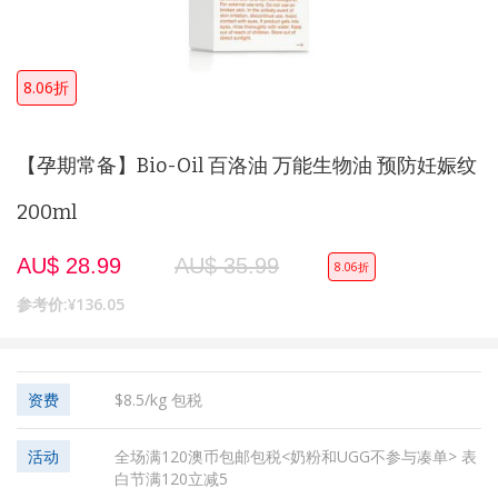
8.06折
【孕期常备】Bio-Oil 百洛油 万能生物油 预防妊娠纹
200ml
AU$ 28.99
AU$ 35.99
8.06折
参考价:
¥136.05
资费
$8.5/kg 包税
活动
全场满120澳币包邮包税<奶粉和UGG不参与凑单> 表
白节满120立减5